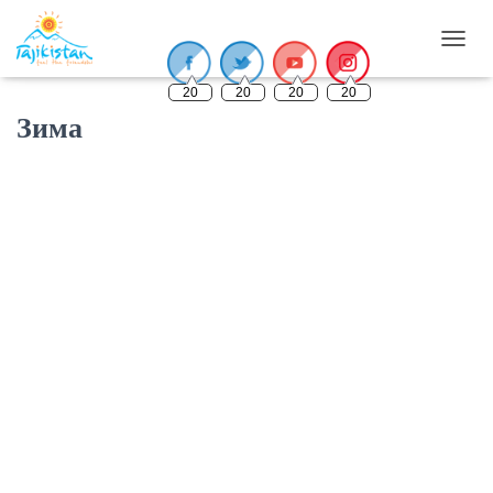
П
Е
20
20
20
20
Р
Е
Зима
К
Л
Ю
Ч
И
Т
Ь
Н
А
В
И
Г
А
Ц
И
Ю