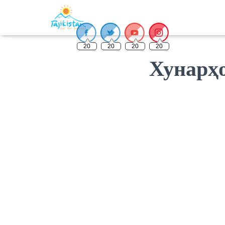
20
20
20
20
Хунарҳо