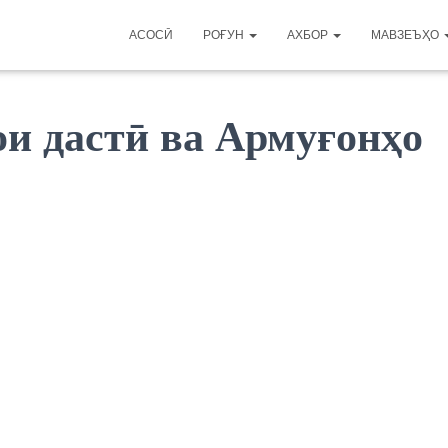
АСОСӢ
РОҒУН
АХБОР
МАВЗЕЪҲО
и дастӣ ва Армуғонҳо