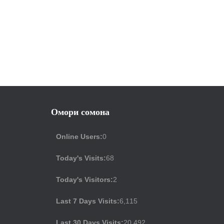
Омори сомона
Online Users:
0
Today's Visits:
68
Today's Visitors:
2
Last 7 Days Visits:
6,115
Last 30 Days Visits:
20,492