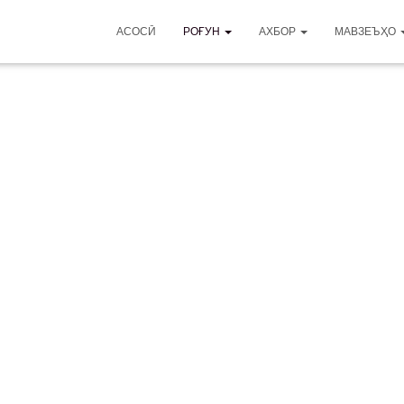
АСОСӢ
РОҒУН
АХБОР
МАВЗЕЪҲО