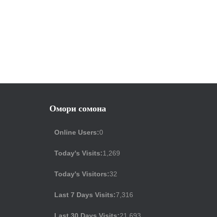
Омори сомона
Online Users:
0
Today's Visits:
1,269
Today's Visitors:
32
Last 7 Days Visits:
7,316
Last 30 Days Visits:
21,693