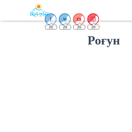
20
20
20
20
Роғун